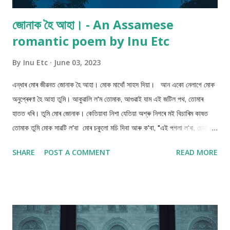
জোনাক হৈ আহা। - An Assamese
romantic poem by Inu Etc
By
Inu Etc
June 03, 2023
এন্ধাৰ মোৰ জীৱনত জোনাক হৈ আহা। মোক মাথোঁ সাহস দিয়া। আন একো নেলাগে মোক
অনুপ্ৰেৰণা হৈ আহা তুমি। আকুৱালি ল'ম তোমাক, আগুৱাই যাম এই জটিল পথ, তোমাৰ
হাতত ধৰি। তুমি মোৰ জোনাক। কেতিয়াবা নিশা যেতিয়া অশ্ৰু নিগৰে মই বিচাৰিম কাষত
তোমাক তুমি মোক সাৱটি ল'বা মোৰ চকুলো মচি দিবা আৰু ক'বা, "এই পগলা ল'ৰা, চোৱা মই
তোমাৰ জোনাক হৈ আহিছোঁ, নাকান্দিবা!" Inu Etc (3 June 23)
SHARE
POST A COMMENT
READ MORE