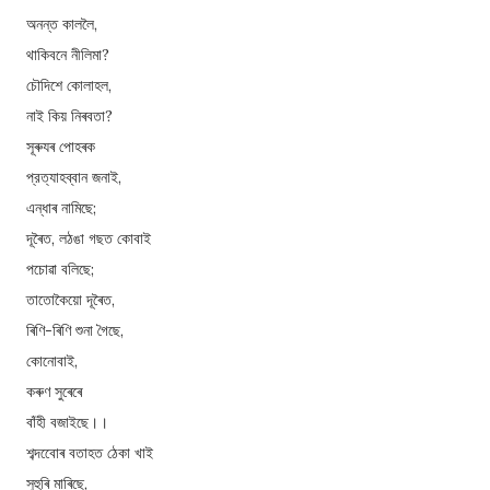
অনন্ত কাললৈ,
থাকিবনে নীলিমা?
চৌদিশে কোলাহল,
নাই কিয় নিৰবতা?
সূৰুযৰ পোহৰক
প্রত্যাহব্বান জনাই,
এন্ধাৰ নামিছে;
দূৰৈত, লঠঙা গছত কোবাই
পচোৱা বলিছে;
তাতোকৈয়ো দূৰৈত,
ৰিণি-ৰিণি শুনা গৈছে,
কোনোবাই,
কৰুণ সুৰেৰে
বাঁহী বজাইছে।।
শব্দবোেৰ বতাহত ঠেকা খাই
সুহুৰি মাৰিছে,