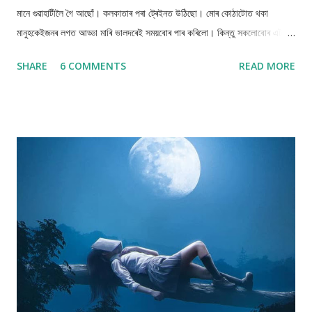
মানে গুৱাহাটীলৈ গৈ আছোঁ। কলকাতাৰ পৰা ট্ৰেইনত উঠিছো। মোৰ কোঠাটোত থকা
মানুহকেইজনৰ লগত আড্ডা মাৰি ভালদৰেই সময়বোৰ পাৰ কৰিলো। কিন্তু সকলোবোৰ এটা
এটাকৈ নামি যোৱাত মই বৰ অকলশৰীয়া হৈ পৰিলো। নিশাৰ অন্ধকাৰে মোক গ্ৰাহ কৰি
SHARE
6 COMMENTS
READ MORE
পেলালে। মই নামিম একেবাৰে শেষ ষ্টেশনত।সেয়ে ভাৱিলো এঘুমটি মাৰি
লওঁ। কিয়নো শেষ ৰাতিহে মই মোৰ গন্তব্য স্থান পাম। নিদ্ৰাদেৱীৰ কোলাত অলপ সময়
শুইছিলোহে, হঠাৎ জোৰকৈ দিয়া জোকাৰণি এটাৰে ট্ৰেইনখন ৰৈ গ'ল। কিবা এটা বুজি পোৱাৰ
আগতেই দেখা পালোঁ এজনী ছোৱালী ট্ৰেইনখনলৈ উঠি আহিল। এন্ধাৰ বাবে ছোৱালীজনীক
ভালকৈ দেখা নাপালো। ট্ৰেইনখন আকৌ চলিবলৈ ধৰিলে। মই আকৌ ভয়েই খাইছিলো।
ডকাইতৰ দলেই ট্ৰেইনখন ৰখালে কিজানি! এই ঠাইখনত প্ৰায়ে বোলে ডকাইতে ট্ৰেইন ৰখাই
ট্ৰেইনৰ মানুহক হাৰাশাস্তি কৰে। যিয়েই নহওক ট্ৰেইন খন...