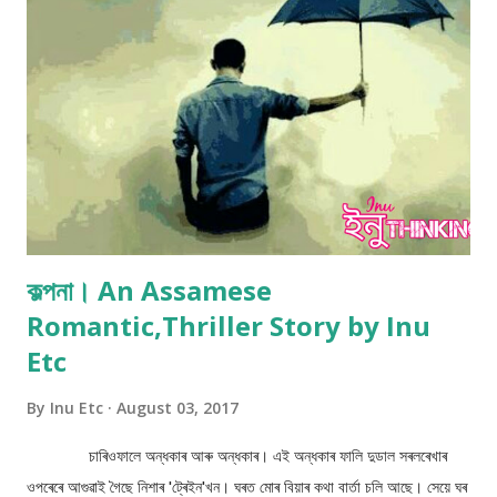
কল্পনা। An Assamese
Romantic,Thriller Story by Inu
Etc
By
Inu Etc
August 03, 2017
চাৰিওফালে অন্ধকাৰ আৰু অন্ধকাৰ। এই অন্ধকাৰ ফালি দুডাল সৰলৰেখাৰ
ওপৰেৰে আগুৱাই গৈছে নিশাৰ 'ট্ৰেইন'খন। ঘৰত মোৰ বিয়াৰ কথা বাৰ্তা চলি আছে। সেয়ে ঘৰ