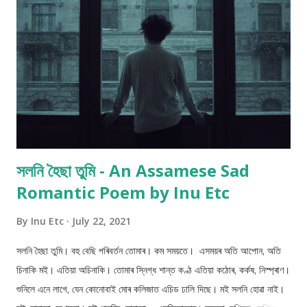
সলনি হৈছা তুমি - An Assamese Sad
Romantic Poem by Inu Etc
By
Inu Etc
July 22, 2021
সলনি হৈছা তুমি। বহু বেছি পৰিবৰ্তন তোমাৰ। কম সময়তে। এসময়ৰ অতি আপোন, অতি
চিনাকি মই। এতিয়া অচিনাকি। তোমাৰ স্নিগ্ধ শান্ত কণ্ঠ এতিয়া কঠোৰ, কৰ্কষ‌, নিস্প্ৰাণ।
শুনিলে এনে লাগে, যেন কোনোবাই মোৰ কলিজাত এচিড ঢালি দিছে। মই সলনি হোৱা নাই।