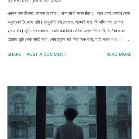
এন্ধাৰ মোৰ জীৱনত জোনাক হৈ আহা। মোক মাথোঁ সাহস দিয়া। আন একো নেলাগে মোক
অনুপ্ৰেৰণা হৈ আহা তুমি। আকুৱালি ল'ম তোমাক, আগুৱাই যাম এই জটিল পথ, তোমাৰ
হাতত ধৰি। তুমি মোৰ জোনাক। কেতিয়াবা নিশা যেতিয়া অশ্ৰু নিগৰে মই বিচাৰিম কাষত
তোমাক তুমি মোক সাৱটি ল'বা মোৰ চকুলো মচি দিবা আৰু ক'বা, "এই পগলা ল'ৰা, চোৱা মই
তোমাৰ জোনাক হৈ আহিছোঁ, নাকান্দিবা!" Inu Etc (3 June 23)
SHARE
POST A COMMENT
READ MORE