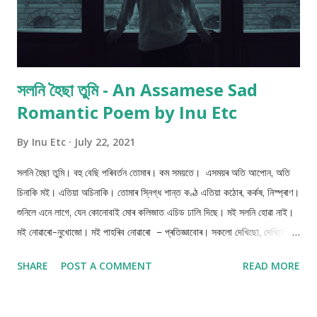
সলনি হৈছা তুমি - An Assamese Sad
Romantic Poem by Inu Etc
By
Inu Etc
July 22, 2021
সলনি হৈছা তুমি। বহু বেছি পৰিবৰ্তন তোমাৰ। কম সময়তে। এসময়ৰ অতি আপোন, অতি
চিনাকি মই। এতিয়া অচিনাকি। তোমাৰ স্নিগ্ধ শান্ত কণ্ঠ এতিয়া কঠোৰ, কৰ্কষ‌, নিস্প্ৰাণ।
শুনিলে এনে লাগে, যেন কোনোবাই মোৰ কলিজাত এচিড ঢালি দিছে। মই সলনি হোৱা নাই।
মই নোৱাৰো-নুখোজো। মই পাহৰিব নোৱাৰো – প্ৰতিজ্ঞাবোৰ। সকলো দেখিছো, দেখিয়েই
আছো। একো নকও আৰু। মাথোঁ বিচাৰো তুমি সুখী হোৱা। তোমাৰ জীৱনৰ প্ৰতিটো
SHARE
POST A COMMENT
READ MORE
সিদ্ধান্ত তোমাৰ মগজুৰে লোৱা। প্ৰতিদিন এটি হাঁহি বিৰিঙক তোমাৰ নিস্পাপ যেন লগা
মুখনিত। আৰু চকুলো শব্দটো, তোমাৰ শব্দকোষত যেন নাথাকে। এয়াই বিচাৰে এই পাগল
প্ৰেমিকে। © ইনু। 22 July 2021 💚 If you have any questions or if