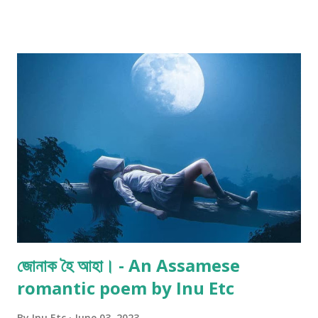
লওঁ। কিয়নো শেষ ৰাতিহে মই মোৰ গন্তব্য স্থান পাম। নিদ্ৰাদেৱীৰ কোলাত অলপ সময়
শুইছিলোহে, হঠাৎ জোৰকৈ দিয়া জোকাৰণি এটাৰে ট্ৰেইনখন ৰৈ গ'ল। কিবা এটা বুজি পোৱাৰ
আগতেই দেখা পালোঁ এজনী ছোৱালী ট্ৰেইনখনলৈ উঠি আহিল। এন্ধাৰ বাবে ছোৱালীজনীক
ভালকৈ দেখা নাপালো। ট্ৰেইনখন আকৌ চলিবলৈ ধৰিলে। মই আকৌ ভয়েই খাইছিলো।
ডকাইতৰ দলেই ট্ৰেইনখন ৰখালে কিজানি! এই ঠাইখনত প্ৰায়ে বোলে ডকাইতে ট্ৰেইন ৰখাই
ট্ৰেইনৰ মানুহক হাৰাশাস্তি কৰে। যিয়েই নহওক ট্ৰেইন খন...
জোনাক হৈ আহা। - An Assamese
romantic poem by Inu Etc
By
Inu Etc
June 03, 2023