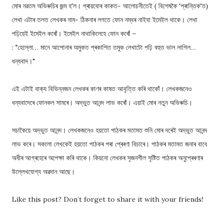
মোৰ নৱতম অভিৰুচিৰ জন্ম হ'ল। প্ৰায়বোৰ কাকত- আলোচনীতেই ( বিশেষকৈ 'প্ৰান্তিক'ত)
লেখা এটাৰ তলত লেখকৰ নাম- ঠিকনাৰ লগতে ফোন নম্বৰ নাইবা ইমেইল থাকে। লেখা
পঢ়িয়েই ইমেইল কৰোঁ। ইমেইল নাথাকিলেহে ফোন কৰোঁ –
: "হেল্লো… মানে আপোনাৰ অমুকত প্ৰকাশিত তমুক লেখাটো পঢ়ি বহুত ভাল লাগিল…
ধন্যবাদ।"
এই এটাই বাক্য বিভিন্নজন লেখকৰ কাণৰ কাষত আবৃত্তি কৰি থাকোঁ। লেখকজনেও
ধন্যবাদেৰে ফোনকল সামৰে। অদ্ভুত আনন্দ লাভ কৰোঁ। এয়াই মোৰ নতুন অভিৰুচি।
সচাকৈয়ে অদ্ভুত আনন্দ। লেখকজনেও হয়তো পাঠকৰ মতামত শুনি মোৰ দৰেই অদ্ভুত আনন্দ
লাভ কৰে। সকলো লেখকেই হয়তো পাঠকৰ পৰা প্ৰেৰণা বিচাৰে। পাঠকৰ মতামত জনাৰ বাবে
অধীৰ আগ্ৰহেৰে অপেক্ষা কৰি থাকে। কিয়নো লেখকৰ সৃজনশীল সৃষ্টিত পাঠকৰ অনুপ্ৰেৰণাৰ
উল্লেখযোগ্য অৱদান আছে।
Like this post? Don’t forget to share it with your friends!