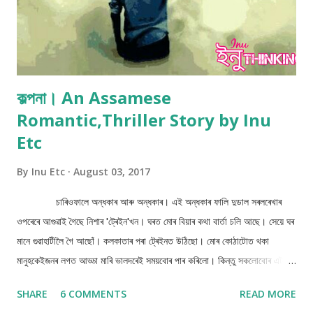
কল্পনা। An Assamese
Romantic,Thriller Story by Inu
Etc
By
Inu Etc
August 03, 2017
চাৰিওফালে অন্ধকাৰ আৰু অন্ধকাৰ। এই অন্ধকাৰ ফালি দুডাল সৰলৰেখাৰ
ওপৰেৰে আগুৱাই গৈছে নিশাৰ 'ট্ৰেইন'খন। ঘৰত মোৰ বিয়াৰ কথা বাৰ্তা চলি আছে। সেয়ে ঘৰ
মানে গুৱাহাটীলৈ গৈ আছোঁ। কলকাতাৰ পৰা ট্ৰেইনত উঠিছো। মোৰ কোঠাটোত থকা
মানুহকেইজনৰ লগত আড্ডা মাৰি ভালদৰেই সময়বোৰ পাৰ কৰিলো। কিন্তু সকলোবোৰ এটা
এটাকৈ নামি যোৱাত মই বৰ অকলশৰীয়া হৈ পৰিলো। নিশাৰ অন্ধকাৰে মোক গ্ৰাহ কৰি
SHARE
6 COMMENTS
READ MORE
পেলালে। মই নামিম একেবাৰে শেষ ষ্টেশনত।সেয়ে ভাৱিলো এঘুমটি মাৰি