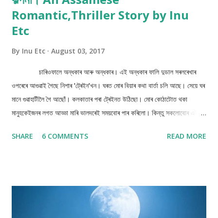
Romantic,Thriller Story by Inu
Etc
By
Inu Etc
August 03, 2017
চাৰিওফালে অন্ধকাৰ আৰু অন্ধকাৰ। এই অন্ধকাৰ ফালি দুডাল সৰলৰেখাৰ
ওপৰেৰে আগুৱাই গৈছে নিশাৰ 'ট্ৰেইন'খন। ঘৰত মোৰ বিয়াৰ কথা বাৰ্তা চলি আছে। সেয়ে ঘৰ
মানে গুৱাহাটীলৈ গৈ আছোঁ। কলকাতাৰ পৰা ট্ৰেইনত উঠিছো। মোৰ কোঠাটোত থকা
মানুহকেইজনৰ লগত আড্ডা মাৰি ভালদৰেই সময়বোৰ পাৰ কৰিলো। কিন্তু সকলোবোৰ এটা
এটাকৈ নামি যোৱাত মই বৰ অকলশৰীয়া হৈ পৰিলো। নিশাৰ অন্ধকাৰে মোক গ্ৰাহ কৰি
SHARE
6 COMMENTS
READ MORE
পেলালে। মই নামিম একেবাৰে শেষ ষ্টেশনত।সেয়ে ভাৱিলো এঘুমটি মাৰি
লওঁ। কিয়নো শেষ ৰাতিহে মই মোৰ গন্তব্য স্থান পাম। নিদ্ৰাদেৱীৰ কোলাত অলপ সময়
শুইছিলোহে, হঠাৎ জোৰকৈ দিয়া জোকাৰণি এটাৰে ট্ৰেইনখন ৰৈ গ'ল। কিবা এটা বুজি পোৱাৰ
আগতেই দেখা পালোঁ এজনী ছোৱালী ট্ৰেইনখনলৈ উঠি আহিল। এন্ধাৰ বাবে ছোৱালীজনীক
ভালকৈ দেখা নাপালো। ট্ৰেইনখন আকৌ চলিবলৈ ধৰিলে। মই আকৌ ভয়েই খাইছিলো।
ডকাইতৰ দলেই ট্ৰেইনখন ৰখালে কিজানি! এই ঠাইখনত প্ৰায়ে বোলে ডকাইতে ট্ৰেইন ৰখাই