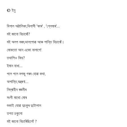
© ইনু
বিশাল অট্টালিকা,বিলাসী 'কাৰ' , 'গ্লেমাৰ'…
মই জানো বিচাৰোঁ?
মই অলপ মৰম,ভালপোৱা আৰু শান্তি বিচাৰোঁ।
মোকতো আন একো নালাগে!
তথাপিও কিয়?
ইমান বাধা…
পলে পলে মগজু গৰম হোৱা কথা,
অশান্তি,যন্ত্ৰণা…
নিদ্ৰাহীন ৰজনীৰ
সংগী মাথো মোৰ
শুকাই যোৱা দুচকুৰ দুটোপাল
তপত চকুলো
মই জানো বিচাৰিছিলোঁ ?