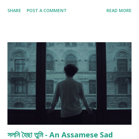
তোমাৰ জোনাক হৈ আহিছোঁ, নাকান্দিবা!" Inu Etc (3 June 23)
SHARE
POST A COMMENT
READ MORE
সলনি হৈছা তুমি - An Assamese Sad